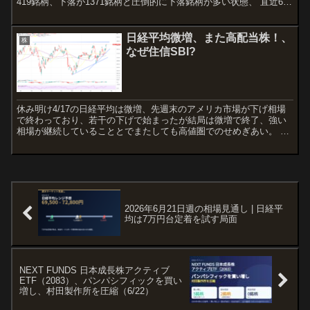
419銘柄、下落が1371銘柄と圧倒的に下落銘柄が多い状態、 直近6日
間の騰落レシオも久々の60台 セ...
日経平均微増、また高配当株！、
株
なぜ住信SBI?
休み明け4/17の日経平均は微増、先週末のアメリカ市場が下げ相場
で終わっており、若干の下げで始まったが結局は微増で終了、強い
相場が継続していることとでまたしても高値圏でのせめぎあい。 結
果としてコマ足となっている。、明日値が飛んでの下げなら...
2026年6月21日週の相場見通し | 日経平
均は7万円台定着を試す局面
NEXT FUNDS 日本成長株アクティブ
ETF（2083）、パンパシフィックを買い
増し、村田製作所を圧縮（6/22）