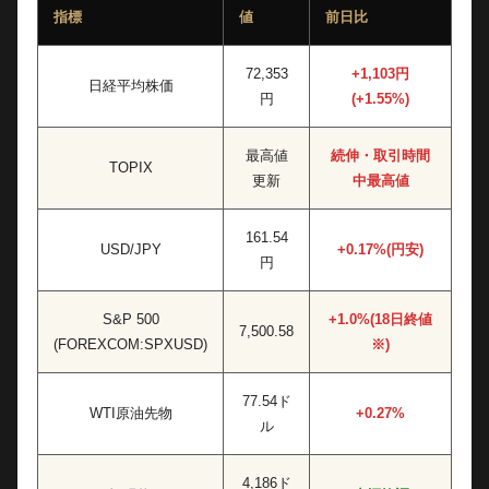
指標
値
前日比
72,353
+1,103円
日経平均株価
円
(+1.55%)
最高値
続伸・取引時間
TOPIX
更新
中最高値
161.54
USD/JPY
+0.17%(円安)
円
S&P 500
+1.0%(18日終値
7,500.58
(FOREXCOM:SPXUSD)
※)
77.54ド
WTI原油先物
+0.27%
ル
4,186ド