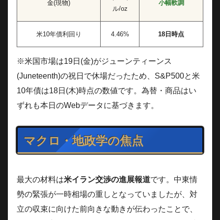
金(現物)
小幅軟調
ル/oz
米10年債利回り
4.46%
18日時点
※米国市場は19日(金)がジューンティーンス
(Juneteenth)の祝日で休場だったため、S&P500と米
10年債は18日(木)時点の数値です。為替・商品はい
ずれも本日のWebデータに基づきます。
マクロ・地政学の焦点
最大の材料は
米イラン交渉の進展報道
です。中東情
勢の緊張が一時相場の重しとなっていましたが、対
立の収束に向けた前向きな動きが伝わったことで、