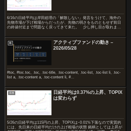
6/16の日経平均は岸田総理の「解散しない」発言をうけて、海外の
先物市場が下げ相場からだったが、先物の弱さをものともせず前日
の終値付近まで問題なく戻ってきて来た。 少し押し目が取れまし
た。 ボリンジャーバンドとしては２σのラインに乗って上昇...
アクティブファンドの動き –
株
2026/05/28
#toc, #toc.toc, .toc, .toc-title, .toc-content, .toc-list, .toc-list li, .toc-
list a, .toc-content a, .toc-content li, #...
日経平均は0.37%の上昇、TOPIX
債務
は変わらず
5/26の日経平均は115円の上昇、TOPIXはｰ0.01%下落なので実質的
には、先日来の日経平均だけの上げ相場の状態 銘柄としては上昇が