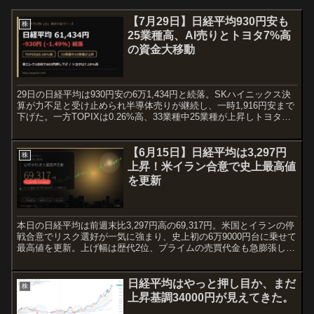
【7月29日】日経平均930円安も
株
25業種高、AI売りとトヨタ7%高
の資金大移動
29日の日経平均は930円安の6万1,434円と続落。SKハイニックス決
算が力不足と受け止められ半導体売りが継続し、一時1,916円安まで
下げた。一方TOPIXは0.26%高、33業種中25業種が上昇しトヨタは
7.18%高。AIから自動車への資金移動が鮮明となった。
【6月15日】日経平均は3,297円
株
上昇！米イラン合意で史上最高値
を更新
本日の日経平均は前週末比3,297円高の69,317円。米国とイランの停
戦合意でリスク選好が一気に強まり、史上初の6万9000円台に乗せて
最高値を更新。上げ幅は歴代2位、プライムの売買代金も急膨張し
た。
日経平均はやっと押し目か、まだ
株
上昇基調34000円が見えてきた。