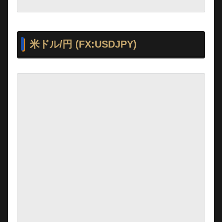
米ドル/円 (FX:USDJPY)