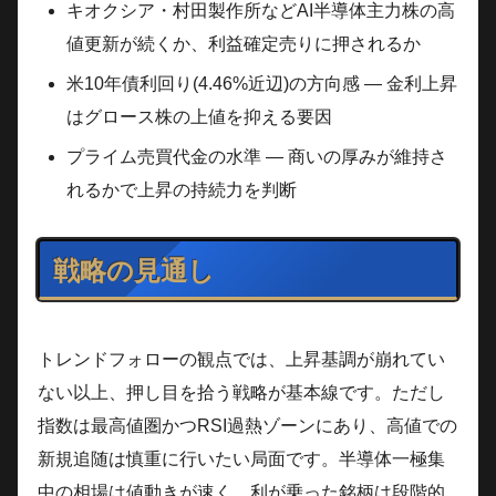
キオクシア・村田製作所などAI半導体主力株の高
値更新が続くか、利益確定売りに押されるか
米10年債利回り(4.46%近辺)の方向感 — 金利上昇
はグロース株の上値を抑える要因
プライム売買代金の水準 — 商いの厚みが維持さ
れるかで上昇の持続力を判断
戦略の見通し
トレンドフォローの観点では、上昇基調が崩れてい
ない以上、押し目を拾う戦略が基本線です。ただし
指数は最高値圏かつRSI過熱ゾーンにあり、高値での
新規追随は慎重に行いたい局面です。半導体一極集
中の相場は値動きが速く、利が乗った銘柄は段階的