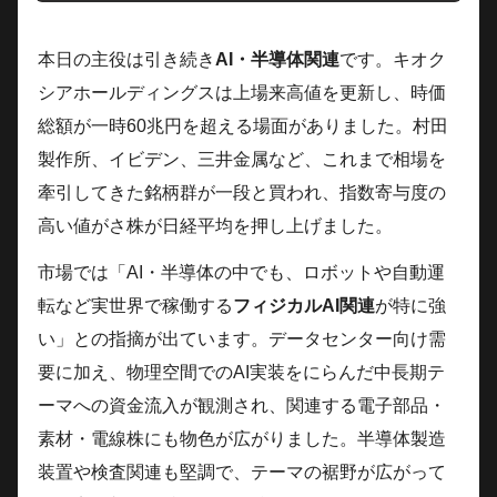
本日の主役は引き続き
AI・半導体関連
です。キオク
シアホールディングスは上場来高値を更新し、時価
総額が一時60兆円を超える場面がありました。村田
製作所、イビデン、三井金属など、これまで相場を
牽引してきた銘柄群が一段と買われ、指数寄与度の
高い値がさ株が日経平均を押し上げました。
市場では「AI・半導体の中でも、ロボットや自動運
転など実世界で稼働する
フィジカルAI関連
が特に強
い」との指摘が出ています。データセンター向け需
要に加え、物理空間でのAI実装をにらんだ中長期テ
ーマへの資金流入が観測され、関連する電子部品・
素材・電線株にも物色が広がりました。半導体製造
装置や検査関連も堅調で、テーマの裾野が広がって