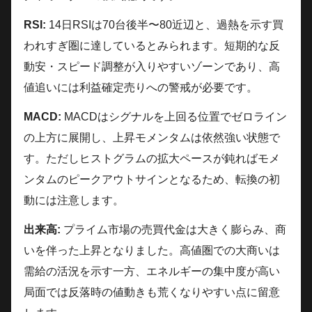
RSI:
14日RSIは70台後半〜80近辺と、過熱を示す買
われすぎ圏に達しているとみられます。短期的な反
動安・スピード調整が入りやすいゾーンであり、高
値追いには利益確定売りへの警戒が必要です。
MACD:
MACDはシグナルを上回る位置でゼロライン
の上方に展開し、上昇モメンタムは依然強い状態で
す。ただしヒストグラムの拡大ペースが鈍ればモメ
ンタムのピークアウトサインとなるため、転換の初
動には注意します。
出来高:
プライム市場の売買代金は大きく膨らみ、商
いを伴った上昇となりました。高値圏での大商いは
需給の活況を示す一方、エネルギーの集中度が高い
局面では反落時の値動きも荒くなりやすい点に留意