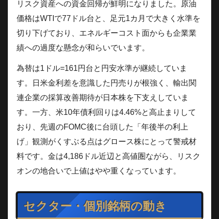
リスク資産への資金回帰が鮮明になりました。原油
価格はWTIで77ドル台と、足元1カ月で大きく水準を
切り下げており、エネルギーコスト面からも企業業
績への過度な懸念が和らいでいます。
為替は1ドル=161円台と円安水準が継続していま
す。日米金利差を意識した円売りが根強く、輸出関
連企業の採算改善期待が日本株を下支えしていま
す。一方、米10年債利回りは4.46%と高止まりして
おり、先週のFOMC後に台頭した「年後半の利上
げ」観測がくすぶる点はグロース株にとって警戒材
料です。金は4,186ドル近辺と高値圏ながら、リスク
オンの地合いで上値はやや重くなっています。
セクター・個別銘柄の動き