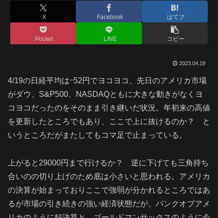
X
Facebook
はてブ
Pocket
LINE
コピー
2023.04.19
4/19の日経平均はｰ52円でヨコヨコ、先日のアメリカ市場
がダウ、S&P500、NASDAQともに大きな動きがなくヨ
コヨコだったのをそのまま引き継いだ状況。年初来の高値
を更新したところでもあり、ここで上に抜けるのか？ と
いうところだがまたしてもコマ足で止まっている。
上がると29000円まで行けるか？ 逆に下げても三角持ち
合いのの切り上げのため底は小さいと思われる。アメリカ
の決算が始まっておりここで強弱が分かれるところではあ
るが市場の引き続きの強い経済状態だが、バンクオブアメ
リカのように好決算と、ゴールドマンサックスのように今