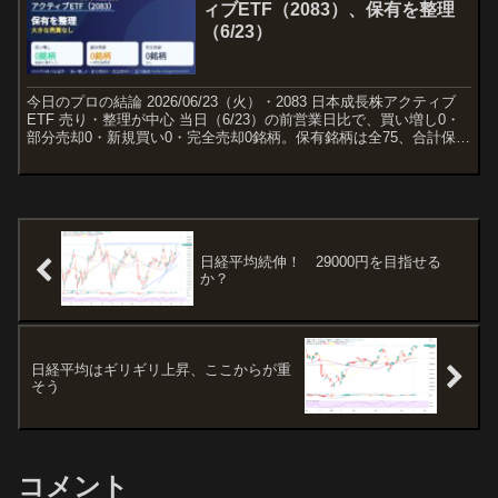
ィブETF（2083）、保有を整理
（6/23）
今日のプロの結論 2026/06/23（火）・2083 日本成長株アクティブ
ETF 売り・整理が中心 当日（6/23）の前営業日比で、買い増し0・
部分売却0・新規買い0・完全売却0銘柄。保有銘柄は全75、合計保有
金額は約3,710百万円です...
日経平均続伸！ 29000円を目指せる
か？
日経平均はギリギリ上昇、ここからが重
そう
コメント