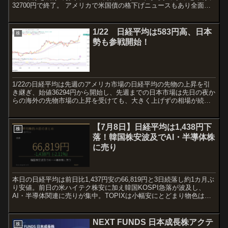
32700円で終了。 アメリカで米国債の格下げニュースもあり全面安
の展開で、夕方からのヨーロッパ時間に...
1/22 日経平均は583円高、日本
株
勢も参戦開始！
1/22の日経平均は先週のアメリカ市場の日経平均の先物の上昇を引
き継ぎ、始値36294円から開始し、先週までの日本市場は先日の夜か
らの海外の先物市場の上昇を受けても、大きく上げずの相場が続い
たが本日は583円の上昇で終了し、先週抜けきれなか...
【7月8日】日経平均は1,438円下
株
落！韓国株安波及でAI・半導体株
に売り
本日の日経平均は前日比1,437円安の66,819円と3日続落し約1カ月ぶ
り安値。前日の米ハイテク株安に加え韓国KOSPI急落が波及し、
AI・半導体関連に売りが集中。TOPIXは小幅安にとどまり物色は二
極化した。
NEXT FUNDS 日本成長株アクテ
株