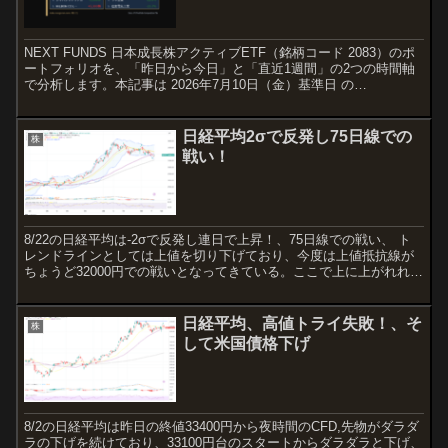
ゆうちょ銀行を圧縮 ― 新規2銘
柄・撤退0銘柄の攻めのリバラン
ス週
NEXT FUNDS 日本成長株アクティブETF（銘柄コード 2083）のポ
ートフォリオを、「昨日から今日」と「直近1週間」の2つの時間軸
で分析します。本記事は 2026年7月10日（金）基準日 の
PCF（Portfolio Compos...
日経平均2σで反発し75日線での
株
戦い！
8/22の日経平均は-2σで反発し連日で上昇！、75日線での戦い、 ト
レンドラインとしては上値を切り下げており、今度は上値抵抗線が
ちょうど32000円での戦いとなってきている。ここで上に上がれれば
再びの上昇だが、跳ね返されると上値を切り下げ...
日経平均、高値トライ失敗！、そ
株
して米国債格下げ
8/2の日経平均は昨日の終値33400円から夜時間のCFD,先物がダラダ
ラの下げを続けており、33100円台のスタートからダラダラと下げ、