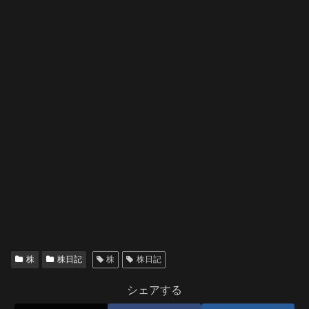
株
株日記
株
株日記
シェアする