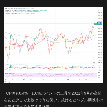
TOPIXも0.4% 18.46ポイントの上昇で2021年9月の高値
をあと少しで上抜けそうな勢い、抜けるとバブル期以来の
高値水準まで上昇する状態。