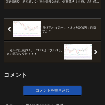
部分売却0・新規買い0・完全売却0銘柄。保有銘柄は全75、合計保有
金額は約3,710百万円です...
日経平均は完全に上抜け30000円を目指
すか？
日経平均は続伸！、TOPIXはバブル期以
来の高値を突破！！！
コメント
コメントを書き込む