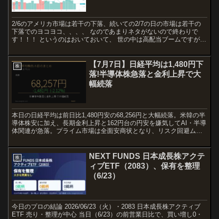
2/6のアメリカ市場は若干の下落、続いての2/7の日の市場は若干の
下落でのヨコヨコ、、、、 なのであまりネタがないので終わりで
す！！！ というのはおいておいて、 世の中は高配当ブームですが、
実は今年に入ってはS&P500が上抜けたので、イン...
【7月7日】日経平均は1,480円下
株
落!半導体株急落と金利上昇で大
幅続落
本日の日経平均は前日比1,480円安の68,256円と大幅続落。米韓の半
導体株安に加え、長期金利上昇と162円台の円安を嫌気してAI・半導
体関連が急落。プライム市場は全面安商状となり、リスク回避ムー
ドが一段と強まった。
NEXT FUNDS 日本成長株アクテ
株
ィブETF（2083）、保有を整理
（6/23）
今日のプロの結論 2026/06/23（火）・2083 日本成長株アクティブ
ETF 売り・整理が中心 当日（6/23）の前営業日比で、買い増し0・