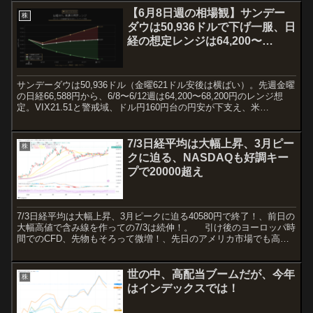
【6月8日週の相場観】サンデー
株
ダウは50,936ドルで下げ一服、日
経の想定レンジは64,200〜
68,200円
サンデーダウは50,936ドル（金曜621ドル安後は横ばい）。先週金曜
の日経66,588円から、6/8〜6/12週は64,200〜68,200円のレンジ想
定。VIX21.51と警戒域、ドル円160円台の円安が下支え、米
CPI（6/10）と利上げ観測が上値の重し。
7/3日経平均は大幅上昇、3月ピー
株
クに迫る、NASDAQも好調キー
プで20000超え
7/3日経平均は大幅上昇、3月ピークに迫る40580円で終了！、前日の
大幅高値で含み線を作っての7/3は続伸！。 引け後のヨーロッパ時
間でのCFD、先物もそろって微増！、先日のアメリカ市場でも高値
は更新しており、PPIも想定よりも低めの結...
世の中、高配当ブームだが、今年
株
はインデックスでは！