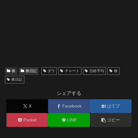
株
株日記
ダウ
チャート
日経平均
株
株日記
シェアする
X
Facebook
はてブ
Pocket
LINE
コピー