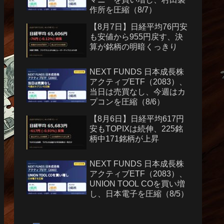
作所を圧縮（8/7）
【8月7日】日経平均76円安
も安値から955円戻す、決
算が銘柄の明暗くっきり
NEXT FUNDS 日本成長株
アクティブETF（2083）、
当日は売買なし、今週はカ
プコンを圧縮（8/6）
【8月6日】日経平均617円
安もTOPIXは続伸、225銘
柄中171銘柄が上昇
NEXT FUNDS 日本成長株
アクティブETF（2083）、
UNION TOOL COを買い増
し、日本電子を圧縮（8/5）