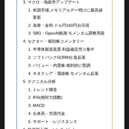
マクロ・地政学アップデート
米国市場:メモリアルデー明けに最高値
更新
為替・金利:ドル円160円台示現
SBG・OpenAI観測:モメンタム調整局面
セクター・個別株コメンタリー
半導体製造装置:利益確定売り集中
ソフトバンクG(9984):急反落
バリュー・内需株:相対的に堅調
キオクシア・電線株:モメンタム反落
テクニカル分析
トレンド構造
RSI(相対力指数)
MACD
出来高・売買代金
サポート・レジスタンス