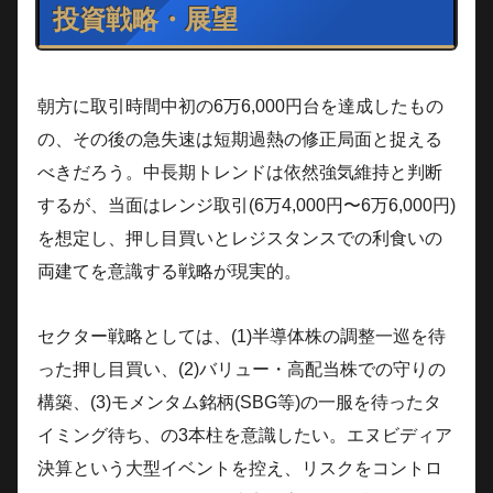
投資戦略・展望
朝方に取引時間中初の6万6,000円台を達成したもの
の、その後の急失速は短期過熱の修正局面と捉える
べきだろう。中長期トレンドは依然強気維持と判断
するが、当面はレンジ取引(6万4,000円〜6万6,000円)
を想定し、押し目買いとレジスタンスでの利食いの
両建てを意識する戦略が現実的。
セクター戦略としては、(1)半導体株の調整一巡を待
った押し目買い、(2)バリュー・高配当株での守りの
構築、(3)モメンタム銘柄(SBG等)の一服を待ったタ
イミング待ち、の3本柱を意識したい。エヌビディア
決算という大型イベントを控え、リスクをコントロ