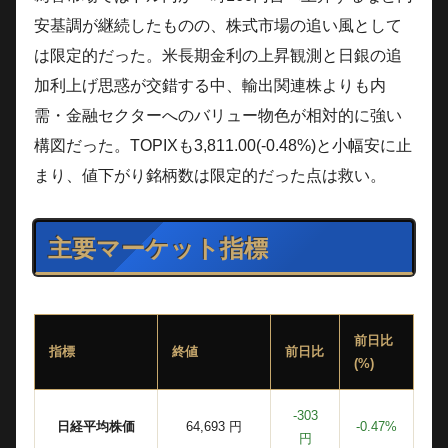
安基調が継続したものの、株式市場の追い風として
は限定的だった。米長期金利の上昇観測と日銀の追
加利上げ思惑が交錯する中、輸出関連株よりも内
需・金融セクターへのバリュー物色が相対的に強い
構図だった。TOPIXも3,811.00(-0.48%)と小幅安に止
まり、値下がり銘柄数は限定的だった点は救い。
主要マーケット指標
前日比
指標
終値
前日比
(%)
-303
日経平均株価
64,693 円
-0.47%
円