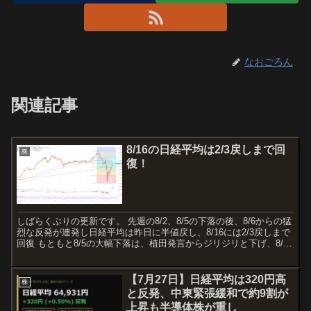
なおごろん
関連記事
8/16の日経平均は2/3戻しまで回
株
復！
しばらくぶりの更新です。 先週の8/2、8/5の下落の後、8/6からの猛
烈な反発が連発し日経平均は昨日に半値戻し、8/16には2/3戻しまで
回復 もともと8/5の大幅下落は、植田発言からジリジリと下げ、8/2
の雇用統計でいったんは落ち着いた...
【7月27日】日経平均は320円高
株
と反発、中東緊張緩和で約9割が
上昇も半導体株が重し