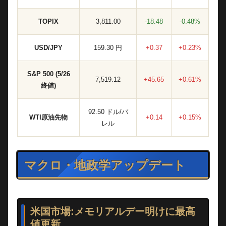
TOPIX
3,811.00
-18.48
-0.48%
USD/JPY
159.30 円
+0.37
+0.23%
S&P 500 (5/26
7,519.12
+45.65
+0.61%
終値)
92.50 ドル/バ
WTI原油先物
+0.14
+0.15%
レル
マクロ・地政学アップデート
米国市場:メモリアルデー明けに最高
値更新