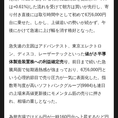
は+0.61%)した流れを受けて朝方は買いが先行し、寄
り付き直後には取引時間中として初めて6万6,000円
台に乗せた。しかし、上値追いの勢いが続かず、午
後にかけて急速に上げ幅を消す格好となった。
急失速の主因はアドバンテスト、東京エレクトロ
ン、ディスコ、レーザーテックといった
値がさ半導
体製造装置株への利益確定売り
。前日まで続いた急
騰局面で短期過熱感が強まっており、6万6,000円と
いう心理的節目で売り圧力が一気に表面化した。指
数寄与度が高いソフトバンクグループ(9984)も連日
の上場来高値更新後にモメンタム筋の売りに押さ
れ、相場の重しとなった。
為替市場ではドル円が一時160円台へ上昇するなど円