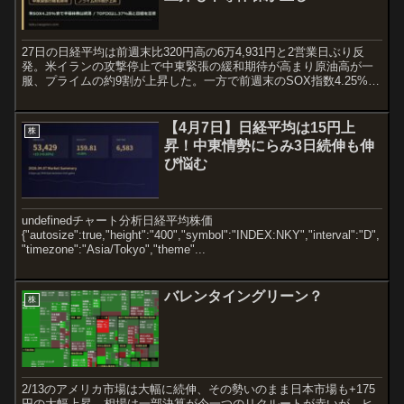
27日の日経平均は前週末比320円高の6万4,931円と2営業日ぶり反
発。米イランの攻撃停止で中東緊張の緩和期待が高まり原油高が一
服、プライムの約9割が上昇した。一方で前週末のSOX指数4.25%安
を受け半導体株は売り継続。TOPIXは1.37%高と日経平均を大きく
上回った。
【4月7日】日経平均は15円上
株
昇！中東情勢にらみ3日続伸も伸
び悩む
undefinedチャート分析日経平均株価
{"autosize":true,"height":"400","symbol":"INDEX:NKY","interval":"D",
"timezone":"Asia/Tokyo","theme"...
バレンタイングリーン？
株
2/13のアメリカ市場は大幅に続伸、その勢いのまま日本市場も+175
円の大幅上昇、相場は一部決算が今一つのリクルートが赤いが、ヒ