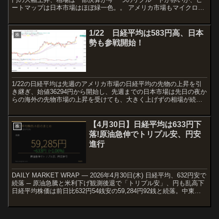
ートマップは日本市場はほぼ緑一色。。 アメリカ市場もマイクロソ
フト、Meta、Appleが大幅に上昇、エネルギー...
1/22 日経平均は583円高、日本
株
勢も参戦開始！
1/22の日経平均は先週のアメリカ市場の日経平均の先物の上昇を引
き継ぎ、始値36294円から開始し、先週までの日本市場は先日の夜か
らの海外の先物市場の上昇を受けても、大きく上げずの相場が続い
たが本日は583円の上昇で終了し、先週抜けきれなか...
【4月30日】日経平均は633円下
株
落!原油急伸でトリプル安、円安
進行
DAILY MARKET WRAP — 2026年4月30日(木) 日経平均、632円安で
続落 ─ 原油急騰と米利下げ観測後退で「トリプル安」、円も乱高下
日経平均株価は前日比632円54銭安の59,284円92銭と続落。中東情
勢の緊迫と原...