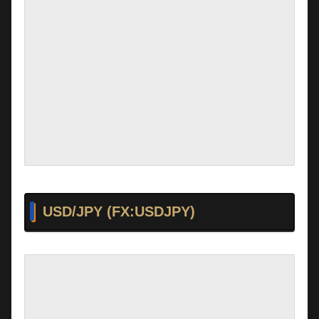
USD/JPY (FX:USDJPY)