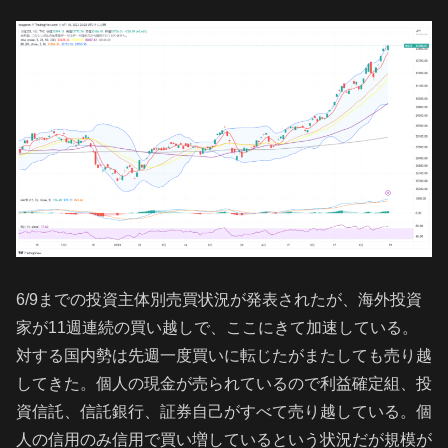
6/9までの投資主体別売買状況が発表されたが、海外投資
家が11週連続の買い越しで、ここにきて加速している。
対する国内勢は先週一度買いに転じたがまたしても売り越
してきた。個人の現金が売られているので利益確定組、投
資信託、信託銀行、証券自己がすべて売り越している。個
人の信用のみ信用で買い増しているという状況だが規模が