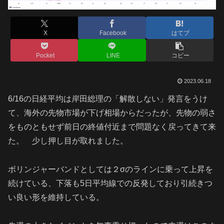
X
Facebook
はてブ
Pocket
LINE
コピー
2023.06.18
6/16の日経平均は岸田総理の「解散しない」発言をうけ
て、海外の先物市場が下げ相場からだったが、先物の弱さ
をものともせず前日の終値付近まで問題なく戻ってきて来
た。 少し押し目が取れました。
ボリンジャーバンドとしては２σのラインに乗って上昇を
続けている、下落も5日平均線での反発しており引続きつ
い良い形を維持している。