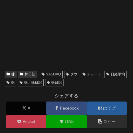
株
株日記
NASDAQ
ダウ
チャート
日経平均
株
株、株日記
株日記
シェアする
X
Facebook
はてブ
Pocket
LINE
コピー