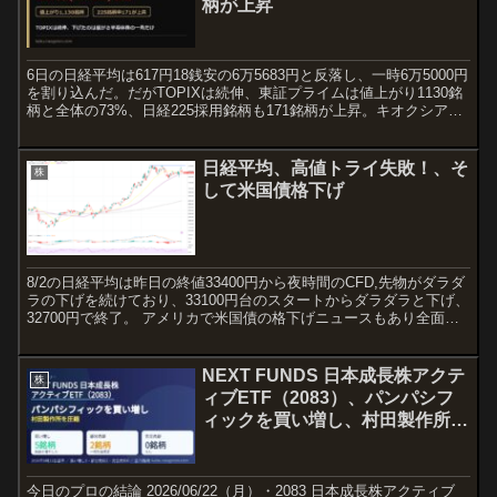
柄が上昇
6日の日経平均は617円18銭安の6万5683円と反落し、一時6万5000円
を割り込んだ。だがTOPIXは続伸、東証プライムは値上がり1130銘
柄と全体の73%、日経225採用銘柄も171銘柄が上昇。キオクシアな
ど値がさ半導体株の急落が指数だけを押し下げた一日だった。
日経平均、高値トライ失敗！、そ
株
して米国債格下げ
8/2の日経平均は昨日の終値33400円から夜時間のCFD,先物がダラダ
ラの下げを続けており、33100円台のスタートからダラダラと下げ、
32700円で終了。 アメリカで米国債の格下げニュースもあり全面安
の展開で、夕方からのヨーロッパ時間に...
NEXT FUNDS 日本成長株アクテ
株
ィブETF（2083）、パンパシフ
ィックを買い増し、村田製作所を
圧縮（6/22）
今日のプロの結論 2026/06/22（月）・2083 日本成長株アクティブ