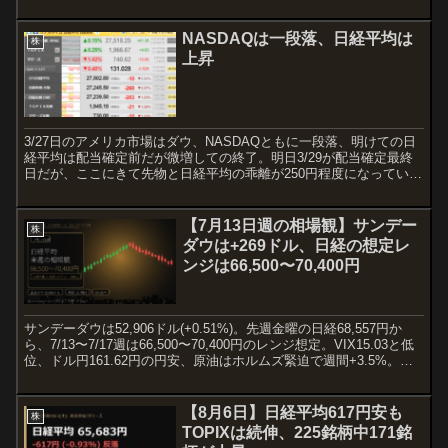
の中日の5/2で日本市場は閉じており、休み中...
NASDAQは一段落、日経平均は
株
上昇
3/27日のアメリカ市場はダウ、NASDAQともに一段落、明けての日
経平均は配当確定前だが微増しての終了。明日3/29が配当確定最終
日だが、ここにきて先物と日経平均の乖離が250円程度になっている
ので確定あけの3/30の下落も同様になるとの...
【7月13日週の相場観】サンデー
株
ダウは+269ドル、日経の想定レ
ンジは66,500〜70,400円
サンデーダウは52,906ドル(+0.51%)。先週金曜の日経68,557円か
ら、7/13〜7/17週は66,500〜70,400円のレンジ想定。VIX15.03と低
位、ドル円161.62円の円安、原油はホルムズ緊迫で週間+3.5%。ト
ランプ氏がイラン停戦「終了」表明で月曜は地政学リスクに警戒。
【8月6日】日経平均617円安も
株
TOPIXは続伸、225銘柄中171銘