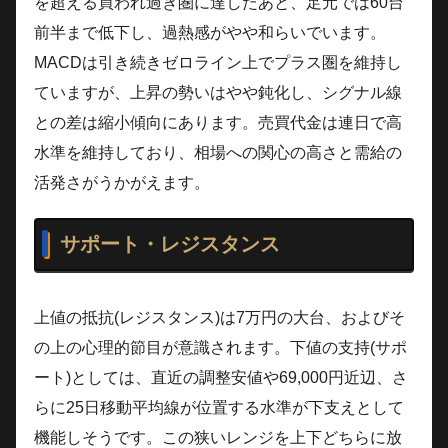
を超える買われ過ぎ圏に達したあと、足元では60台
前半まで低下し、過熱感がやや和らいでいます。
MACDは引き続きゼロライン上でプラス圏を維持し
ていますが、上昇の勢いはやや鈍化し、シグナル線
との差は縮小傾向にあります。売買代金は連日で高
水準を維持しており、相場への関心の高さと需給の
活発さがうかがえます。
サポート・レジスタンス
上値の抵抗(レジスタンス)は7万円の大台、およびそ
の上の心理的節目が意識されます。下値の支持(サポ
ート)としては、直近の調整安値や69,000円近辺、さ
らに25日移動平均線が位置する水準が下支えとして
機能しそうです。この狭いレンジを上下どちらに放