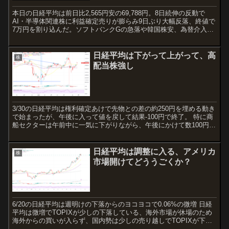
本日の日経平均は前日比2,565円安の69,788円。8日続伸の反動で
AI・半導体関連株に利益確定売りが膨らみ9日ぶり大幅反落、終値で
7万円を割り込んだ。ソフトバンクGの急落や韓国株安、為替介入警
戒も重荷となった。
日経平均は下がって上がって、高
株
配当株強し
3/30の日経平均は権利確定あけで先物との差の約250円を埋める動き
で始まったが、午後に入って値を戻して結果-100円で終了。 特に商
船セクターは午前中に一気に下がりながら、午後にかけて数100円を
戻している。4月に入ると銘柄替えがあるので...
日経平均は調整に入る、アメリカ
株
市場開けてどううごくか？
6/20の日経平均は週明けの下落からのヨコヨコで0.06%の微増 日経
平均は微増でTOPIXが少しの下落している、海外市場が休場のため
海外からの買いが入らず、国内勢は少しの売り越しでTOPIXが下落
か、、、ここにきてマザーズ市場が強い! 業...