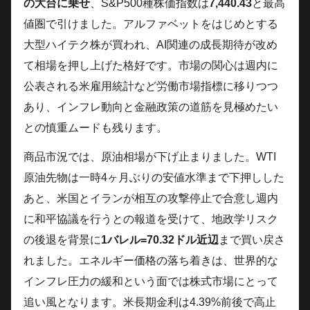
の大台に乗せ
、S&P500種株価指数は
7,440.43
と最高
値圏で引けました。アルファベットをはじめとする
大型ハイテク株が買われ、AI関連の成長期待が改め
て相場を押し上げた格好です。市場の関心は週内に
公表される米雇用統計など労働市場指標に移りつつ
あり、インフレ動向と金融政策の道筋を見極めたい
との慎重ムードも残ります。
商品市況では、原油相場が下げ止まりました。WTI
原油先物は一時4ヶ月ぶりの安値水準まで下押しした
あと、米国とイランが相互の攻撃停止で合意し週内
に和平協議を行うとの報道を受けて、地政学リスク
の後退を背景に
1バレル=70.32ドル近辺
まで買い戻さ
れました。エネルギー価格の落ち着きは、世界的な
インフレ圧力の緩和という面では株式市場にとって
追い風となります。米長期金利は4.39%前後で高止