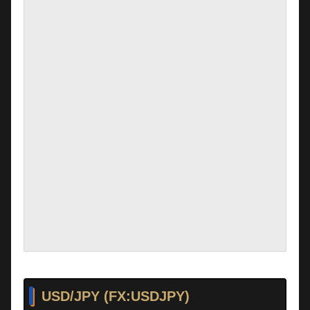
USD/JPY (FX:USDJPY)