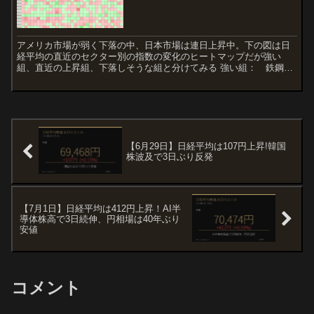
アメリカ市場が弱く下落の中、日本市場は連日上昇中。下の図は日
経平均の直近のセクター別の指数の変化のヒートマップだが強い
組、直近の上昇組、下落しそうな組と分けてみる 強い組： 鉄鋼、
海運業に続いて保険 直近の上昇組：ゴム製品、ガラス・土、パル...
【6月29日】日経平均は107円上昇!韓国
株波及で3日ぶり反発
【7月1日】日経平均は412円上昇！AI半
導体株高で3日続伸、円相場は40年ぶり
安値
コメント