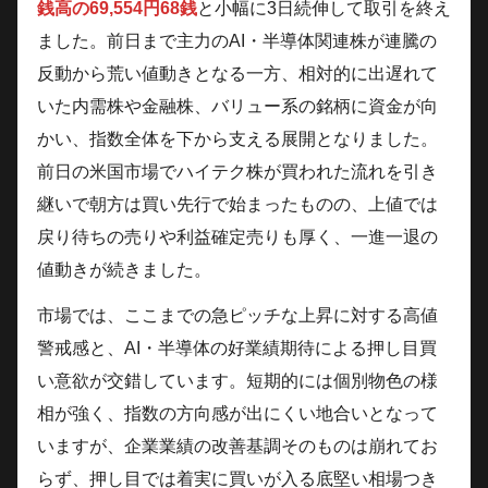
銭高の69,554円68銭
と小幅に3日続伸して取引を終え
ました。前日まで主力のAI・半導体関連株が連騰の
反動から荒い値動きとなる一方、相対的に出遅れて
いた内需株や金融株、バリュー系の銘柄に資金が向
かい、指数全体を下から支える展開となりました。
前日の米国市場でハイテク株が買われた流れを引き
継いで朝方は買い先行で始まったものの、上値では
戻り待ちの売りや利益確定売りも厚く、一進一退の
値動きが続きました。
市場では、ここまでの急ピッチな上昇に対する高値
警戒感と、AI・半導体の好業績期待による押し目買
い意欲が交錯しています。短期的には個別物色の様
相が強く、指数の方向感が出にくい地合いとなって
いますが、企業業績の改善基調そのものは崩れてお
らず、押し目では着実に買いが入る底堅い相場つき