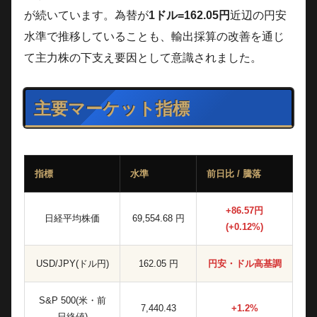
が続いています。為替が
1ドル=162.05円
近辺の円安
水準で推移していることも、輸出採算の改善を通じ
て主力株の下支え要因として意識されました。
主要マーケット指標
指標
水準
前日比 / 騰落
+86.57円
日経平均株価
69,554.68 円
(+0.12%)
USD/JPY(ドル円)
162.05 円
円安・ドル高基調
S&P 500(米・前
7,440.43
+1.2%
日終値)