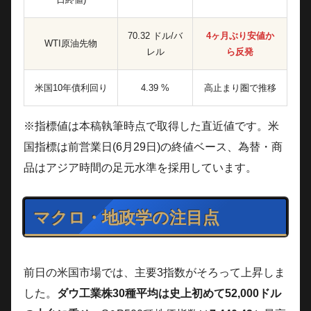
70.32 ドル/バ
4ヶ月ぶり安値か
WTI原油先物
レル
ら反発
米国10年債利回り
4.39 %
高止まり圏で推移
※指標値は本稿執筆時点で取得した直近値です。米
国指標は前営業日(6月29日)の終値ベース、為替・商
品はアジア時間の足元水準を採用しています。
マクロ・地政学の注目点
前日の米国市場では、主要3指数がそろって上昇しま
した。
ダウ工業株30種平均は史上初めて52,000ドル