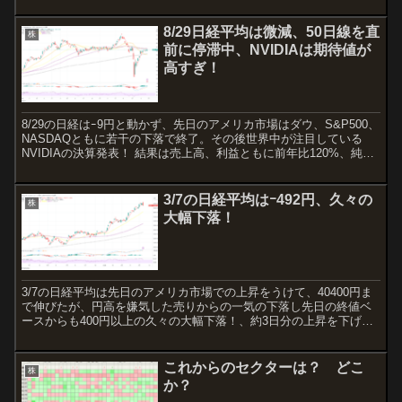
8/29日経平均は微減、50日線を直
株
前に停滞中、NVIDIAは期待値が
高すぎ！
8/29の日経はｰ9円と動かず、先日のアメリカ市場はダウ、S&P500、
NASDAQともに若干の下落で終了。その後世界中が注目している
NVIDIAの決算発表！ 結果は売上高、利益ともに前年比120%、純利
益が170%とほぼアナリストの予想を...
3/7の日経平均はｰ492円、久々の
株
大幅下落！
3/7の日経平均は先日のアメリカ市場での上昇をうけて、40400円ま
で伸びたが、円高を嫌気した売りからの一気の下落し先日の終値ベ
ースからも400円以上の久々の大幅下落！、約3日分の上昇を下げ
る、つつみ線になっている。 日本市場が終わり、日経...
これからのセクターは？ どこ
株
か？