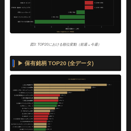
図3: TOP20における順位変動（前週→今週）
▶ 保有銘柄 TOP20 (全データ)