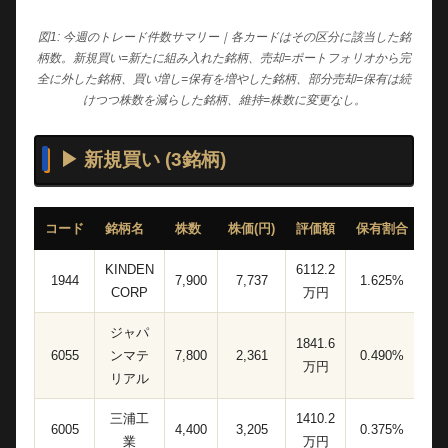
図1: 今週のトレード件数サマリー｜各カードはその区分に該当した銘
柄数。新規買い=新たに組み入れた銘柄、売却=ポートフォリオから完
全に外した銘柄、買い増し=保有を増やした銘柄、部分売却=保有は続
けつつ株数を減らした銘柄、維持=株数に変更なし。
▶ 新規買い (3銘柄)
コード
銘柄名
株数
株価(円)
評価額
保有割合
KINDEN
6112.2
1944
7,900
7,737
1.625%
CORP
万円
ジャパ
1841.6
6055
ンマテ
7,800
2,361
0.490%
万円
リアル
三浦工
1410.2
6005
4,400
3,205
0.375%
業
万円