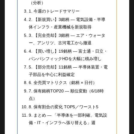
（分析）
1. 今週のトレードサマリー
2. 【新規買い】3銘柄 — 電気設備・半導
体インフラ・産業機械を新規取得
3. 【完全売却】3銘柄 — エア・ウォータ
ー、アンリツ、古河電工から撤退
4. 【買い増し】19銘柄 — 富士通・日立・
パンパシフィックHDを大幅に積み増し
5. 【部分売却】11銘柄 — 半導体装置・電
子部品を中心に利益確定
6. 全売買マトリクス（銘柄 × 日付）
7. 保有銘柄TOP20 — 順位変動（6/18時
点）
8. 保有割合の変化 TOP5／ワースト5
9. まとめ — 「半導体を一部利確、電気設
備・IT・インフラへ張り替える」週