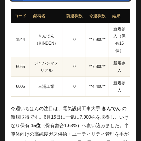
コード
銘柄名
前週株数
今週株数
結果
新規参
きんでん
入（保
1944
0
**7,900**
（KINDEN）
有15
位）
ジャパンマテ
新規参
6055
0
**7,800**
リアル
入
新規参
6005
三浦工業
0
**4,400**
入
今週いちばんの注目は、電気設備工事大手
きんでん
の
新規取得です。6月15日に一気に7,900株を取得し、いき
なり保有
15位
（保有割合1.63%）へ食い込みました。半
導体向けの高純度ガス供給・ユーティリティ管理を手が