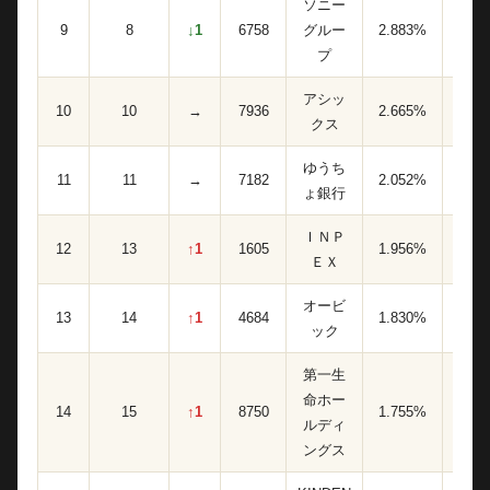
ソニー
9
8
↓1
6758
グルー
2.883%
33,00
プ
アシッ
10
10
→
7936
2.665%
22,80
クス
ゆうち
11
11
→
7182
2.052%
24,70
ょ銀行
ＩＮＰ
12
13
↑1
1605
1.956%
21,60
ＥＸ
オービ
13
14
↑1
4684
1.830%
18,00
ック
第一生
命ホー
14
15
↑1
8750
1.755%
36,80
ルディ
ングス