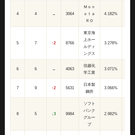
Ｍｏｎ
4
4
→
3064
ｏｔａ
4.182%
86,20
ＲＯ
東京海
上ホー
5
7
↑2
8766
3.278%
17,00
ルディ
ングス
信越化
6
6
→
4063
3.071%
15,30
学工業
日本製
7
9
↑2
5631
3.066%
13,90
鋼所
ソフト
バンク
8
5
↓3
9984
2.982%
16,30
グルー
プ