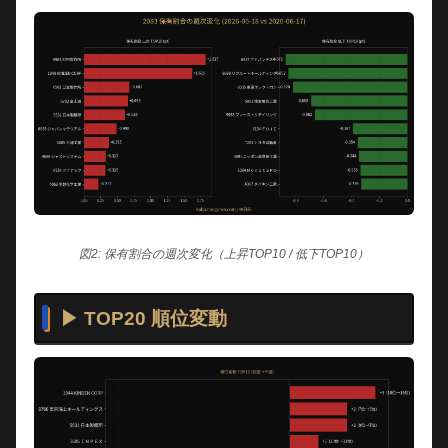
図2: 保有割合の週次変化（上昇TOP10 / 低下TOP10）
▶ TOP20 順位変動