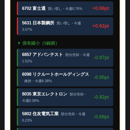
+0.66pt
6702 富士通
買い増し・今週0.76%
5631 日本製鋼所
買い増し・今週
+0.62pt
3.07%
▼ 保有縮小（5銘柄）
6857 アドバンテスト
部分売却・今週
-0.87pt
1.52%
6098 リクルートホールディングス
-0.85pt
維持・今週6.38%
8035 東京エレクトロン
部分売却・
-0.82pt
今週0.39%
5802 住友電気工業
部分売却・今週
-0.69pt
0.23%