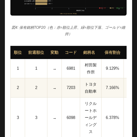
図4: 保有銘柄TOP20（色：赤=順位上昇、緑=順位下落、ゴールド=維
持）
順位
前週順位
変動
コード
銘柄名
保有割合
株数
村田製
1
1
→
6981
9.129%
31,60
作所
トヨタ
2
2
→
7203
7.166%
95,90
自動車
リクル
ートホ
3
3
→
6098
ールデ
6.378%
22,80
ィング
ス