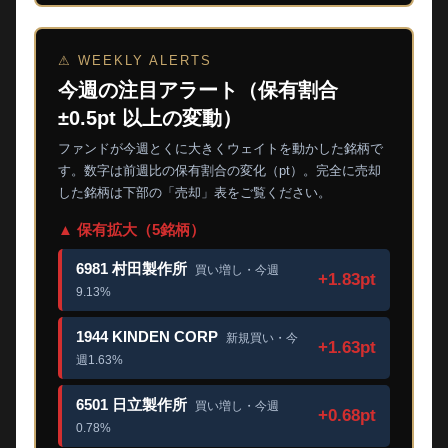
⚠ WEEKLY ALERTS
今週の注目アラート（保有割合
±0.5pt 以上の変動）
ファンドが今週とくに大きくウェイトを動かした銘柄で
す。数字は前週比の保有割合の変化（pt）。完全に売却
した銘柄は下部の「売却」表をご覧ください。
▲ 保有拡大（5銘柄）
6981 村田製作所
買い増し・今週
+1.83pt
9.13%
1944 KINDEN CORP
新規買い・今
+1.63pt
週1.63%
6501 日立製作所
買い増し・今週
+0.68pt
0.78%