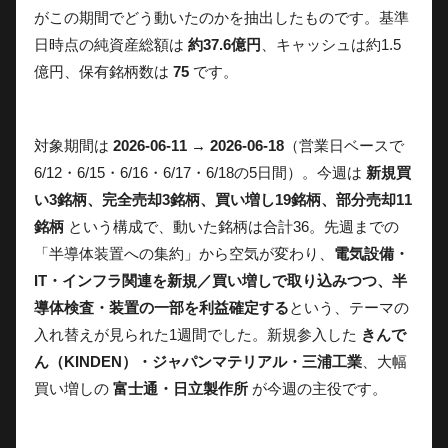
がこの期間でどう動いたのかを抽出したものです。基準
日時点の純資産総額は
約37.6億円
、キャッシュは約1.5
億円、保有銘柄数は
75
です。
対象期間は
2026-06-11 → 2026-06-18
（営業日ベースで
6/12・6/15・6/16・6/17・6/18の5日間）。今週は
新規買
い3銘柄、完全売却3銘柄、買い増し19銘柄、部分売却11
銘柄
という構成で、動いた銘柄は合計36。先週までの
「半導体装置への集約」から空気が変わり、
電気設備・
IT・インフラ関連を新規／買い増しで取り込みつつ、半
導体検査・装置の一部を利益確定する
という、テーマの
入れ替えが見られた1週間でした。新規参入した
きんで
ん（KINDEN）・ジャパンマテリアル・三浦工業
、大幅
買い増しの
富士通・日立製作所
が今週の主役です。