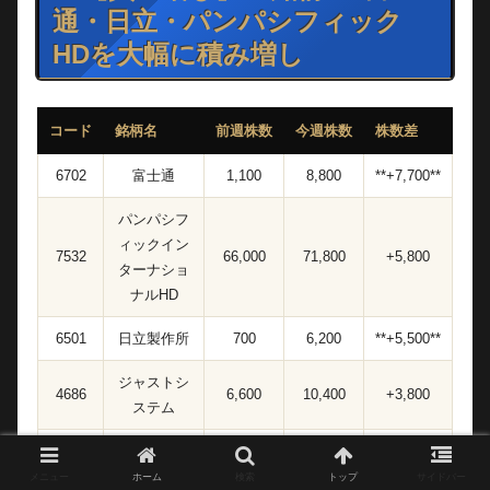
通・日立・パンパシフィック
HDを大幅に積み増し
コード
銘柄名
前週株数
今週株数
株数差
6702
富士通
1,100
8,800
**+7,700**
パンパシフ
ィックイン
7532
66,000
71,800
+5,800
ターナショ
ナルHD
6501
日立製作所
700
6,200
**+5,500**
ジャストシ
4686
6,600
10,400
+3,800
ステム
9433
ＫＤＤＩ
15,700
19,100
+3,400
メニュー
ホーム
検索
トップ
サイドバー