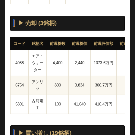
▶ 売却 (3銘柄)
コード
銘柄名
前週株数
前週株価
前週評価額
前週保
エア・
4088
ウォー
4,400
2,440
1073.6万円
0.29
ター
アンリ
6754
800
3,834
306.7万円
0.08
ツ
古河電
5801
100
41,040
410.4万円
0.11
工
▶ 買い増し (19銘柄)