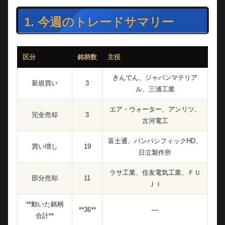
1. 今週のトレードサマリー
区分
銘柄数
主役
きんでん、ジャパンマテリア
新規買い
3
ル、三浦工業
エア・ウォーター、アンリツ、
完全売却
3
古河電工
富士通、パンパシフィックHD、
買い増し
19
日立製作所
ラサ工業、住友電気工業、ＦＵ
部分売却
11
ＪＩ
**動いた銘柄
**36**
—
合計**