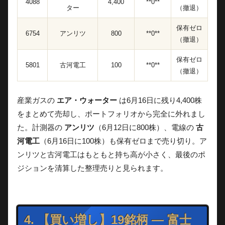
4088
4,400
**0**
ター
（撤退）
保有ゼロ
6754
アンリツ
800
**0**
（撤退）
保有ゼロ
5801
古河電工
100
**0**
（撤退）
産業ガスの
エア・ウォーター
は6月16日に残り4,400株
をまとめて売却し、ポートフォリオから完全に外れまし
た。計測器の
アンリツ
（6月12日に800株）、電線の
古
河電工
（6月16日に100株）も保有ゼロまで売り切り。ア
ンリツと古河電工はもともと持ち高が小さく、最後のポ
ジションを清算した整理売りと見られます。
4. 【買い増し】19銘柄 — 富士