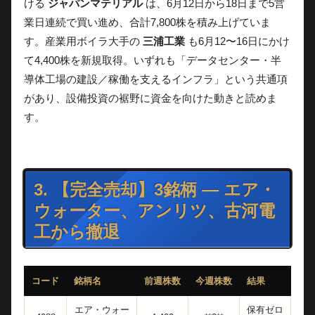
ける
ジャパンマテリアル
は、6月12日から18日まで5営
業日連続で買い進め、合計7,800株を積み上げていま
す。産業用ボイラ大手の
三浦工業
も6月12〜16日にかけ
て4,400株を新規取得。いずれも「データセンター・半
導体工場の建設／稼働を支えるインフラ」という共通項
があり、設備投資の裾野に資金を向けた動きと読めま
す。
3. 【完全売却】3銘柄 — エア・
ウォーター、アンリツ、古河電
工から撤退
コード
銘柄名
前週株数
今週株数
結果
エア・ウォー
保有ゼロ