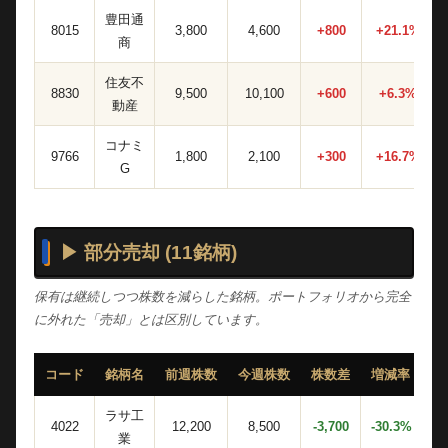
豊田通
8015
3,800
4,600
+800
+21.1%
商
住友不
8830
9,500
10,100
+600
+6.3%
動産
コナミ
9766
1,800
2,100
+300
+16.7%
G
▶ 部分売却 (11銘柄)
保有は継続しつつ株数を減らした銘柄。ポートフォリオから完全
に外れた「売却」とは区別しています。
コード
銘柄名
前週株数
今週株数
株数差
増減率
今
ラサ工
4022
12,200
8,500
-3,700
-30.3%
業