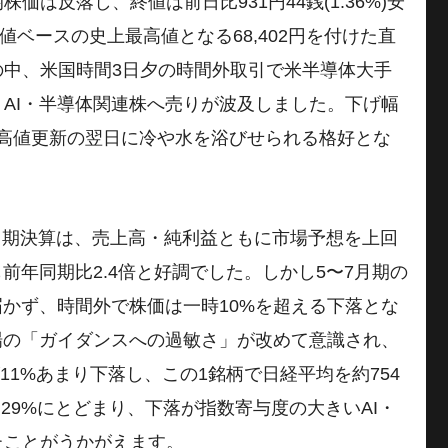
株価は反落し、終値は前日比931円44銭(1.36%)安
値ベースの史上最高値となる68,402円を付けた直
の中、米国時間3日夕の時間外取引で米半導体大手
AI・半導体関連株へ売りが波及しました。下げ幅
上最高値更新の翌日に冷や水を浴びせられる格好とな
4月期決算は、売上高・純利益ともに市場予想を上回
前年同期比2.4倍と好調でした。しかし5〜7月期の
届かず、時間外で株価は一時10%を超える下落とな
場の「ガイダンスへの過敏さ」が改めて意識され、
11%あまり下落し、この1銘柄で日経平均を約754
.29%にとどまり、下落が指数寄与度の大きいAI・
たことがうかがえます。