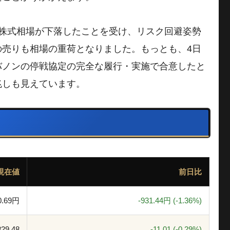
米株式相場が下落したことを受け、リスク回避姿勢
の売りも相場の重荷となりました。もっとも、4日
バノンの停戦協定の完全な履行・実施で合意したと
兆しも見えています。
現在値
前日比
0.69円
-931.44円 (-1.36%)
829.48
-11.01 (-0.29%)