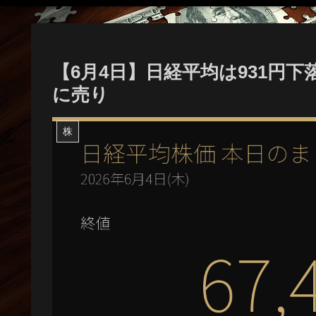
【6月4日】日経平均は931円下
に売り
株