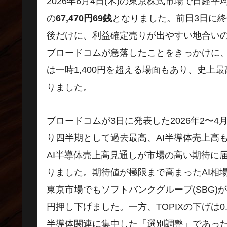
2026年6月4日(木)の東京株式市場で日経平均
の
67,470円69銭
となりました。前日3日に終
後だけに、利益確定売りが出やすい地合い
ブロードコムが急落したことをきっかけに、
は一時1,400円を超える場面もあり、史
りました。
ブロードコムが3日に発表した2026年2〜
り四半期として過去最高、AI半導体売上高も
AI半導体売上高見通しが市場の高い期待に
りました。期待値が極限まで高まったAI相
東京市場でもソフトバンクグループ(SBG)が
円押し下げました。一方、TOPIXの下げは0
半導体関連に集中した「選別調整」であっ