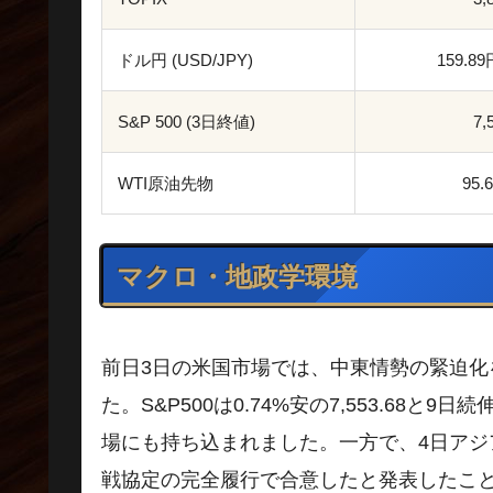
ドル円 (USD/JPY)
159.8
S&P 500 (3日終値)
7,
WTI原油先物
95
マクロ・地政学環境
前日3日の米国市場では、中東情勢の緊迫
た。S&P500は0.74%安の7,553.68
場にも持ち込まれました。一方で、4日ア
戦協定の完全履行で合意したと発表したこ