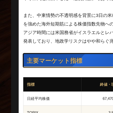
また、中東情勢の不透明感を背景に3日の
を強めた海外短期筋による株価指数先物へ
アジア時間には米国務省がイスラエルとレ
発表しており、地政学リスクはやや和らぐ
主要マーケット指標
指標
終値・
日経平均株価
67,47
TOPIX
3,