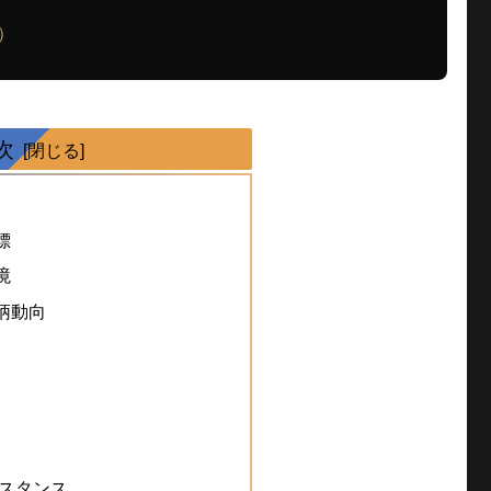
%）
次
標
境
柄動向
スタンス