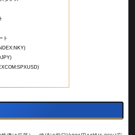
ト
ート
DEX:NKY)
JPY)
REXCOM:SPXUSD)