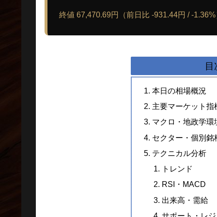
終値 67,470.69円（前日比 -931.44円 / -1.36
目
本日の相場概況
主要マーケット指
マクロ・地政学環
セクター・個別銘
テクニカル分析
トレンド
RSI・MACD
出来高・需給
サポート・レジ