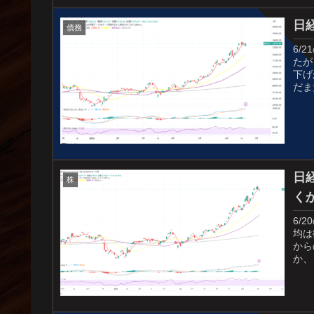
日
債務
6/
たが
下げ
だま
日
株
く
6/
均は
から
か、