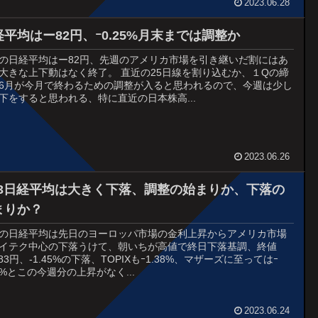
2023.06.28
経平均はー82円、ｰ0.25%月末までは調整か
26の日経平均はー82円、先週のアメリカ市場を引き継いだ割にはあ
大きな上下動はなく終了。 直近の25日線を割り込むか、１Qの締
6月が今月で終わるための調整が入ると思われるので、今週は少し
下をすると思われる、特に直近の日本株高...
2023.06.26
/23日経平均は大きく下落、調整の始まりか、下落の
まりか？
23の日経平均は先日のヨーロッパ市場の金利上昇からアメリカ市場
イテク中心の下落うけて、朝いちが高値で終日下落基調、終値
483円、-1.45%の下落、TOPIXもｰ1.38%、マザーズに至ってはｰ
78%とこの今週分の上昇がなく...
2023.06.24