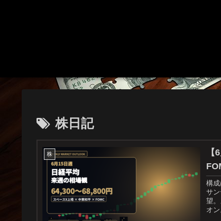
株日記
【
株
FO
構成
サン
望。
オン
レン