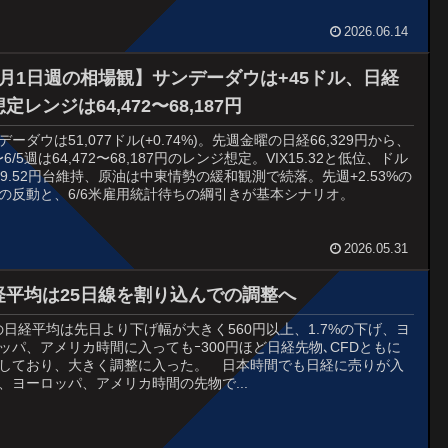
。
2026.06.14
6月1日週の相場観】サンデーダウは+45ドル、日経
定レンジは64,472〜68,187円
デーダウは51,077ドル(+0.74%)。先週金曜の日経66,329円から、
1〜6/5週は64,472〜68,187円のレンジ想定。VIX15.32と低位、ドル
59.52円台維持、原油は中東情勢の緩和観測で続落。先週+2.53%の
の反動と、6/6米雇用統計待ちの綱引きが基本シナリオ。
2026.05.31
経平均は25日線を割り込んでの調整へ
6の日経平均は先日より下げ幅が大きく560円以上、1.7%の下げ、ヨ
ッパ、アメリカ時間に入ってもｰ300円ほど日経先物､CFDともに
しており、大きく調整に入った。 日本時間でも日経に売りが入
、ヨーロッパ、アメリカ時間の先物で...