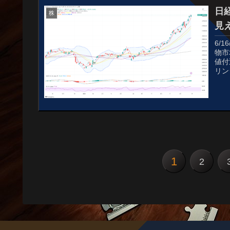
日
株
見
6/
物市
値付
リン
1
2