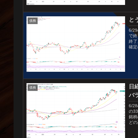
と
債務
6/
で終
終了
確定
日
債務
バ
6/
の3
銘柄
どの