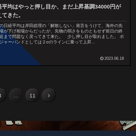
経平均はやっと押し目か、まだ上昇基調34000円が
えてきた。
16の日経平均は岸田総理の「解散しない」発言をうけて、海外の先
場が下げ相場からだったが、先物の弱さをものともせず前日の終
近まで問題なく戻ってきて来た。 少し押し目が取れました。 ボ
ジャーバンドとしては２σのラインに乗って上昇...
2023.06.18
次
3
…
11
へ