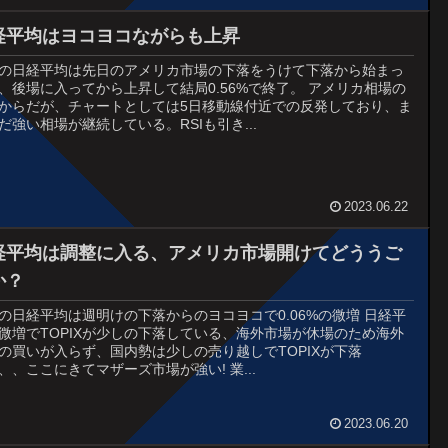
経平均はヨコヨコながらも上昇
21の日経平均は先日のアメリカ市場の下落をうけて下落から始まっ
、後場に入ってから上昇して結局0.56%で終了。 アメリカ相場の
からだが、チャートとしては5日移動線付近での反発しており、ま
だ強い相場が継続している。RSIも引き...
2023.06.22
経平均は調整に入る、アメリカ市場開けてどううご
か？
20の日経平均は週明けの下落からのヨコヨコで0.06%の微増 日経平
微増でTOPIXが少しの下落している、海外市場が休場のため海外
の買いが入らず、国内勢は少しの売り越しでTOPIXが下落
、、ここにきてマザーズ市場が強い! 業...
2023.06.20