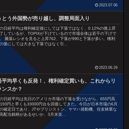
2023.07.06
うとう外国勢が売り越し、調整局面入り
29の日経平均は権利確定後にしては下落ではなく、0.12%の微上昇
了しているが、TOPIXが下げているので市場全体は若干の下げで
。 騰落レシオを見ると上昇762、下落が990と下落が多い。権利
の後にしては大きな下落ではなく引...
2023.06.29
経平均早くも反発！、権利確定買いも、これからリ
ランスか？
28の日経平均は先日のアメリカ市場の下落を受けながら、655円高
3193円と早くも33000円台を回復してきた。今日が日本市場の6月
の確定日であり、JTやブリジストン、ヤマハ発動機、住友林業な
高配当銘柄があるせいか、3月末並...