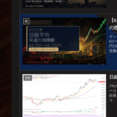
長）
【
株
の想
サン
6/
円1
急騰
日
債務
7/
ーロ
続落
り、