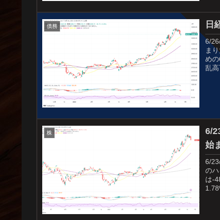
日
債務
6/
まり
めの
乱高
6
株
始
6/
のハ
は-
1.