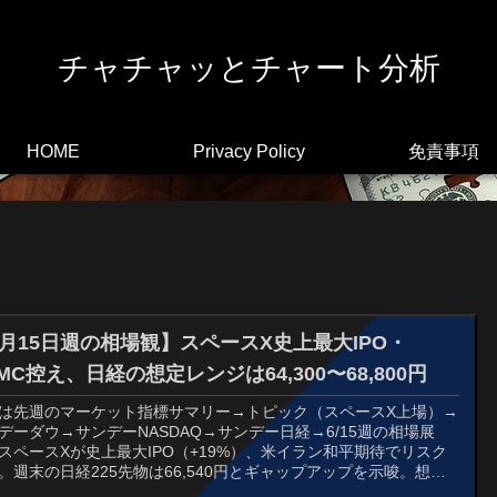
チャチャッとチャート分析
HOME
Privacy Policy
免責事項
6月15日週の相場観】スペースX史上最大IPO・
MC控え、日経の想定レンジは64,300〜68,800円
は先週のマーケット指標サマリー→トピック（スペースX上場）→
デーダウ→サンデーNASDAQ→サンデー日経→6/15週の相場展
スペースXが史上最大IPO（+19%）、米イラン和平期待でリスク
。週末の日経225先物は66,540円とギャップアップを示唆。想定
ジ64,300〜68,800円、焦点は6/17のFOMC（ウォーシュ新議