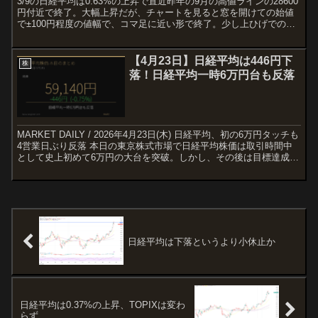
3/9の日経平均は0.63%の上昇で直近昨年の9月の高値ラインの28600
円付近で終了。大幅上昇だが、チャートを見ると窓を開けての始値
で±100円程度の値幅で、コマ足に近い形で終了。少し上ひげでのコ
マ足だけにここで反転してもおかしくない形に...
【4月23日】日経平均は446円下
株
落！日経平均一時6万円台も反落
MARKET DAILY / 2026年4月23日(木) 日経平均、初の6万円タッチも
4営業日ぶり反落 本日の東京株式市場で日経平均株価は取引時間中
として史上初めて6万円の大台を突破。しかし、その後は目標達成感
と高値警戒感から利益確定売りに...
日経平均は下落というより小休止か
日経平均は0.37%の上昇、TOPIXは変わ
らず