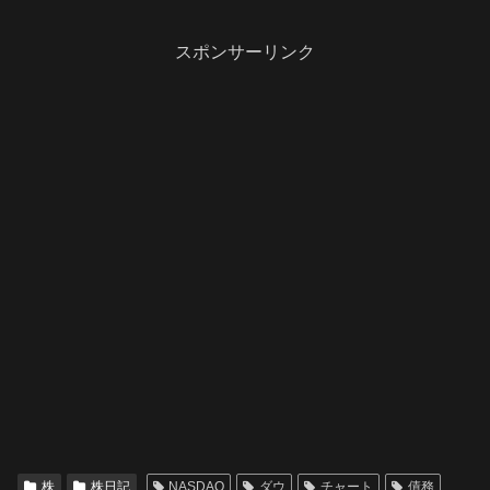
スポンサーリンク
株
株日記
NASDAQ
ダウ
チャート
債務