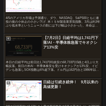
4/5のアメリカ市場は予測通り、ダウ、NASDAQ、S&P500ともに連
投の後の小休止の小さい下げ. 米ＩＳＭ製造業景気指数、3月は約3年
ぶり低水準というニュースの割には下げ幅は小さかった、本命は週
末の雇用統計まで持ち越しか？ しばらくヨコ...
【7月2日】日経平均は1,741円下
株
落!AI・半導体株急落でキオクシ
ア13%安
本日の日経平均は前日比1,741円81銭安の68,733円15銭と4日ぶり大
幅反落。前日の米AI・半導体株安を受けキオクシアが13%安、イビ
デンも急落しSOX指数は6%超下落。ドル円は162円台と1986年以来
の円安水準で推移。
日経は引続き続伸！ 9月以来の
株
高値更新！