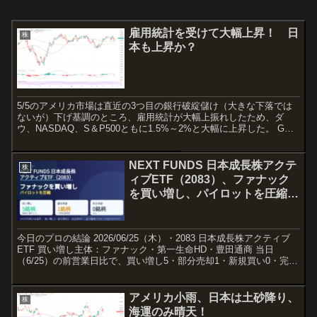
雇用統計を受けて大幅上昇！ 日
株
本も上昇か？
5/5のアメリカ市場は直近の3つ目の銀行破綻儲け（大きな下落では
ないが）下げ基調のところ、雇用統計が大幅上振れしたため、ダ
ウ、NASDAQ、S＆P500ともに1.5%～2%と大幅に上昇した。 GW
の中日の5/2で日本市場は閉じており、休み中...
NEXT FUNDS 日本成長株アクテ
株
ィブETF（2083）、ファナック
を買い増し、パイロットを圧縮
（6/25）
今日のプロの結論 2026/06/25（木）・2083 日本成長株アクティブ
ETF 買い増し主体：ファナック・第一生命HD・豊田通商 当日
（6/25）の前営業日比で、買い増し5・部分売却1・新規買い0・完全
売却0銘柄。保有銘柄は全75、合計...
アメリカ小雨、日本は土砂降り、
株
海運のみ晴天！