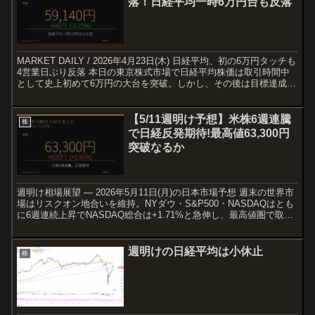
落！日経平均一時6万円台も反落
MARKET DAILY / 2026年4月23日(木) 日経平均、初の6万円タッチも
4営業日ぶり反落 本日の東京株式市場で日経平均株価は取引時間中
として史上初めて6万円の大台を突破。しかし、その後は目標達成感
と高値警戒感から利益確定売りに...
【5/11週明け予想】米株6週連騰
株
で日経反発期待!最高値63,300円
突破なるか
週明け相場展望 — 2026年5月11日(月)の日本市場予想 週末の世界市
場はリスクオン地合いを維持。NYダウ・S&P500・NASDAQはとも
に6週連続上昇でNASDAQ総合は+1.71%と急伸し、最高値圏で取引
を終えました。加えてロシア...
週明けの日経平均は小休止
株