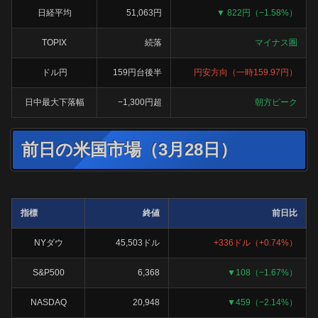
日経平均
51,063円
▼ 822円（−1.58%）
TOPIX
続落
マイナス圏
ドル円
159円台後半
円安方向（一時159.97円）
日中最大下落幅
−1,300円超
朝方ピーク
前日の米国市場（3月28日）
指標
終値
前日比
NYダウ
45,503ドル
+336ドル（+0.74%）
S&P500
6,368
▼108（−1.67%）
NASDAQ
20,948
▼459（−2.14%）