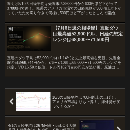
週明け8/19の日経平均は先週末の38000円から600円ほど下がって、
37888円で終了。先週のアメリカ市場での日経先物が500円ほど下が
っていたため寄り付きで同様に500円ほど下がったところで開始、そ
の後38000円台を回復したが、その...
【7月6日週の相場観】直近ダウ
株
は最高値52,900ドル、日経の想定
レンジは68,000〜71,500円
直近のダウ平均は52,900ドル(+1.14%)と史上最高値を更新。先週金
曜の日経69,744円から、7/6〜7/10週は68,000〜71,500円のレンジを
想定。VIX16.59と低位、ドル円162円台の円安が追い風、原油は
WTI68ドル台で中東緊張緩和、金は雇用統計軟調で4,100ドル台に上
昇。
10/3の日経平均は700円以上の上げ！、
アメリカ市場よりも上昇！、海外勢が戻
ってくるか？
4/1の日経平均は2675円高・5日ぶり大幅
反発！歴代4位の上げ幅、イラン停戦期