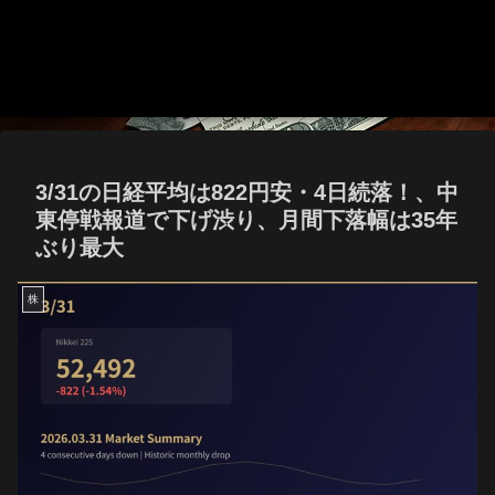
3/31の日経平均は822円安・4日続落！、中
東停戦報道で下げ渋り、月間下落幅は35年
ぶり最大
株