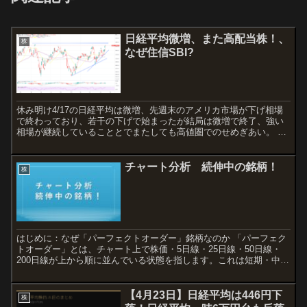
日経平均微増、また高配当株！、
株
なぜ住信SBI?
休み明け4/17の日経平均は微増、先週末のアメリカ市場が下げ相場
で終わっており、若干の下げで始まったが結局は微増で終了、強い
相場が継続していることとでまたしても高値圏でのせめぎあい。 結
果としてコマ足となっている。、明日値が飛んでの下げなら...
チャート分析 続伸中の銘柄！
株
はじめに：なぜ「パーフェクトオーダー」銘柄なのか 「パーフェク
トオーダー」とは、チャート上で株価・5日線・25日線・50日線・
200日線が上から順に並んでいる状態を指します。これは短期・中
期・長期のすべての移動平均線が上向きに揃っている「強...
【4月23日】日経平均は446円下
株