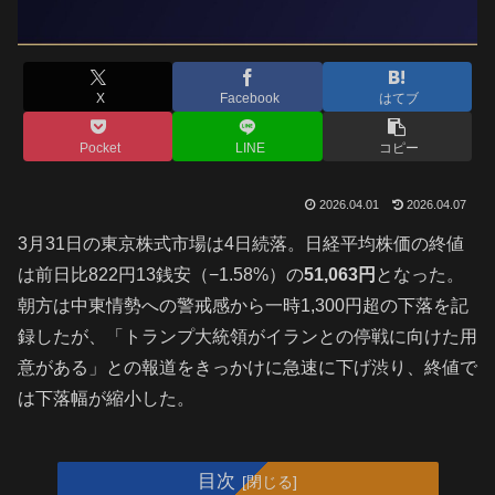
X
Facebook
はてブ
Pocket
LINE
コピー
2026.04.01
2026.04.07
3月31日の東京株式市場は4日続落。日経平均株価の終値
は前日比822円13銭安（−1.58%）の
51,063円
となった。
朝方は中東情勢への警戒感から一時1,300円超の下落を記
録したが、「トランプ大統領がイランとの停戦に向けた用
意がある」との報道をきっかけに急速に下げ渋り、終値で
は下落幅が縮小した。
目次