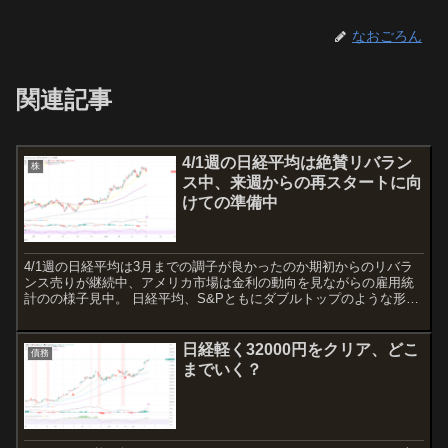
なおごろん
関連記事
4/1週の日経平均は絶賛リバラン
株
ス中、来週からの再スタートに向
けての準備中
4/1週の日経平均は3月までの調子が良かったのか期初からのリバラ
ンス売りが継続中、アメリカ市場は金利の動向を見ながらの雇用統
計のの様子見中。 日経平均、S&Pともにダブルトップのような形を
作っているが、雇用統計が終わり、ここからの反発がどこ...
日経軽く32000円をクリア、どこ
債務
までいく？