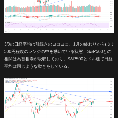
3/3の日経平均は引続きのヨコヨコ、1月の終わりからほぼ
500円程度のレンジの中を動いている状態、S&P500との
相関は為替相場が吸収しており、S&P500とドル建て日経
平均は同じような動きをしている。