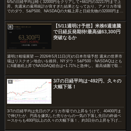
6/5の日経平均は軽く32000円をクリアして+661円の32217円まで上
昇。先週末の雇用統計が良すぎた結果となっており、アメリカ市場
でのダウ、S&P500、NASDAQの大幅上昇と日経先物の32000円まじ
かを打てたが朝市であっけなく3...
【5/11週明け予想】米株6週連騰
株
で日経反発期待!最高値63,300円
突破なるか
週明け相場展望 — 2026年5月11日(月)の日本市場予想 週末の世界市
場はリスクオン地合いを維持。NYダウ・S&P500・NASDAQはとも
に6週連続上昇でNASDAQ総合は+1.71%と急伸し、最高値圏で取引
を終えました。加えてロシア...
3/7の日経平均はｰ492円、久々の
株
大幅下落！
3/7の日経平均は先日のアメリカ市場での上昇をうけて、40400円ま
で伸びたが、円高を嫌気した売りからの一気の下落し先日の終値ベ
ースからも400円以上の久々の大幅下落！、約3日分の上昇を下げ
る、つつみ線になっている。 日本市場が終わり、日経...