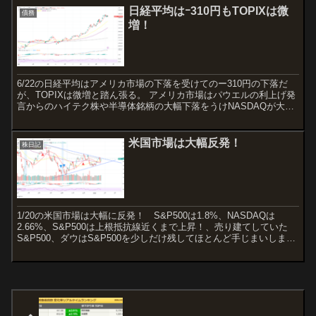
日経平均はｰ310円もTOPIXは微
債務
増！
6/22の日経平均はアメリカ市場の下落を受けてのー310円の下落だ
が、TOPIXは微増と踏ん張る。 アメリカ市場はパウエルの利上げ発
言からのハイテク株や半導体銘柄の大幅下落をうけNASDAQが大幅
安、ダウ、S&P500も併せての下落。日本相...
米国市場は大幅反発！
株日記
1/20の米国市場は大幅に反発！ S&P500は1.8%、NASDAQは
2.66%、S&P500は上根抵抗線近くまで上昇！、売り建てしていた
S&P500、ダウはS&P500を少しだけ残してほとんど手じまいしまし
た。 日経の先物も1.27% ...