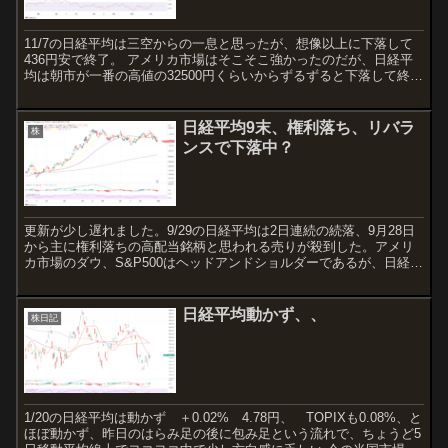
11/7の日経平均は三空からの一息と思ったが、想像以上に下落して
436円安で終了。 アメリカ市場はそこそこ強かったのだが、日経平
均は朝市が一番の高値の32500円くらいからずるずると下落して終値
は32200円台で終了。 チャートの形としては...
日経平均9末、権利落ち、リバラ
株
ンスで下落中？
更新が少し遅れました。9/29の日経平均は2日連続の続落、9月28日
から主に権利落ちの高配当銘柄と思われる売りが殺到した。アメリ
カ市場のダウ、S&P500はヘッドアンドショルダーであるが、日経は
形としてはまだレンジ相場で直近の下値は3120...
日経平均動かず、、
株日記
1/20の日経平均は動かず ＋0.02% 4.78円、 TOPIXも0.08%、と
ほぼ動かず、昨日のはらみ足の後に包み足という流れで、ちょうど5