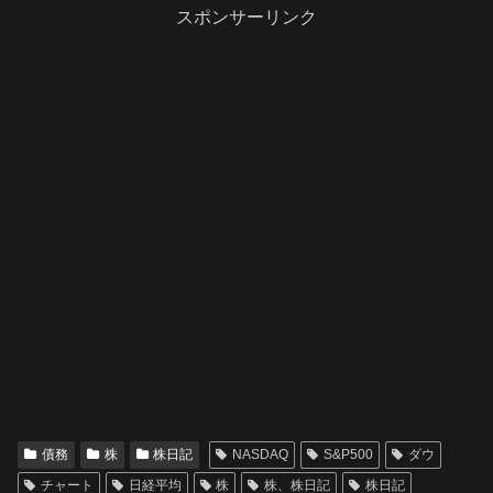
スポンサーリンク
債務
株
株日記
NASDAQ
S&P500
ダウ
チャート
日経平均
株
株、株日記
株日記