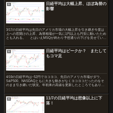
日経平均は大幅上昇、ほぼ為替の
株
影響
3/17の日経平均は先日のアメリカ市場の大幅上昇を引き継ぎ今度は
上への窓開けの上昇、為替相場が一気に1円以上も円安に動いたため
とも入れる。 とはいえMSQが終わり予想通りの下げを見せてい
る。チャート的には押し目で下がってもおかしくないが、...
日経平均はピークか？ またして
株
もコマ足
4/19の日経平均はｰ52円でヨコヨコ、先日のアメリカ市場がダウ、
S&P500、NASDAQともに大きな動きがなくヨコヨコだったのをそ
のまま引き継いだ状況。年初来の高値を更新したところでもあり、
ここで上に抜けるのか？ というところだがまたし...
11/7の日経平均は想像以上に下
株
落！