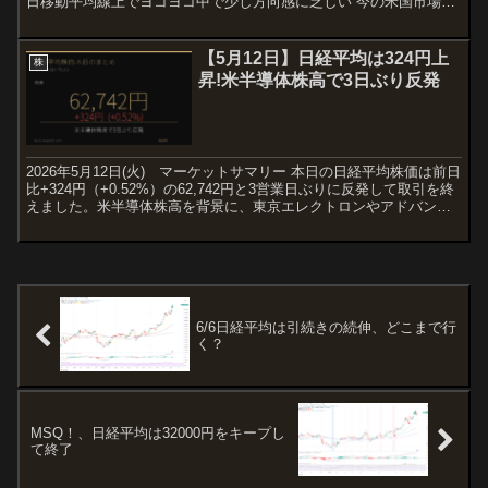
日移動平均線上でヨコヨコ中で少し方向感に乏しい 今の米国市場の
時間は下落中なので、だが1/20の...
【5月12日】日経平均は324円上
株
昇!米半導体株高で3日ぶり反発
2026年5月12日(火) マーケットサマリー 本日の日経平均株価は前日
比+324円（+0.52%）の62,742円と3営業日ぶりに反発して取引を終
えました。米半導体株高を背景に、東京エレクトロンやアドバンテ
ストなど値がさ半導体株に買いが集...
6/6日経平均は引続きの続伸、どこまで行
く？
MSQ！、日経平均は32000円をキープし
て終了